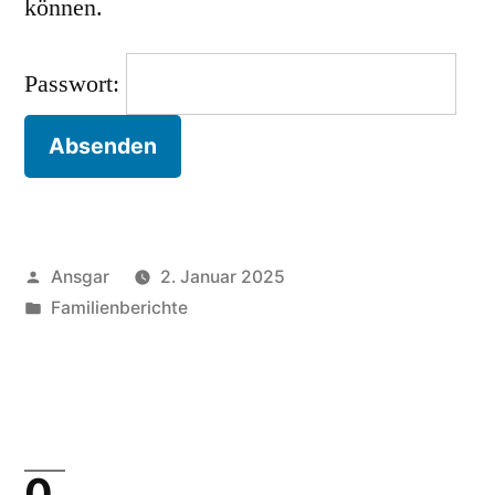
können.
Passwort:
Veröffentlicht
Ansgar
2. Januar 2025
von
Veröffentlicht
Familienberichte
unter