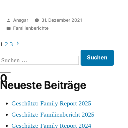
Veröffentlicht
Ansgar
31. Dezember 2021
von
Veröffentlicht
Familienberichte
unter
1
2
3
Seitennummerierung
Suchen
nach:
der
Beiträge
Neueste Beiträge
Geschützt: Family Report 2025
Geschützt: Familienbericht 2025
Geschützt: Family Report 2024