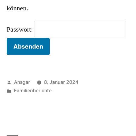
können.
Passwort:
Veröffentlicht
Ansgar
8. Januar 2024
von
Veröffentlicht
Familienberichte
unter